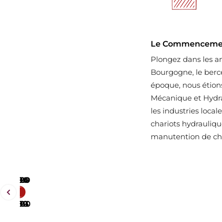
Le Commencement
Plongez dans les a
Bourgogne, le berc
époque, nous étion
Mécanique et Hydra
les industries loca
chariots hydrauliqu
manutention de cha
1960
1994
2009
2020
1980
2000
2012
2023